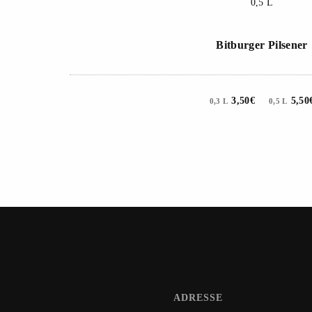
0,5 L
Bitburger Pilsener
3,50€
5,50
0,3 L
0,5 L
ADRESSE